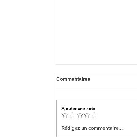
Commentaires
Ajouter une note
Ceuta : Algérie–Maroc, la
Rédigez un commentaire...
bataille des récits pour
mieux cacher la misère