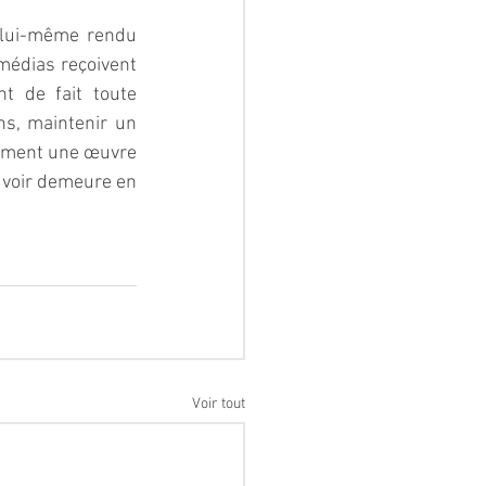
t lui-même rendu 
médias reçoivent 
t de fait toute 
ns, maintenir un 
siment une œuvre 
uvoir demeure en 
Voir tout