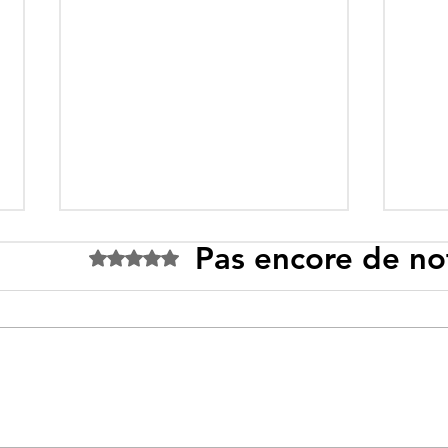
Pas encore de no
Noté 0 étoile sur 5.
Tebboune face à ses
Un p
propres mirages :
sous
promesses différées,
l’id