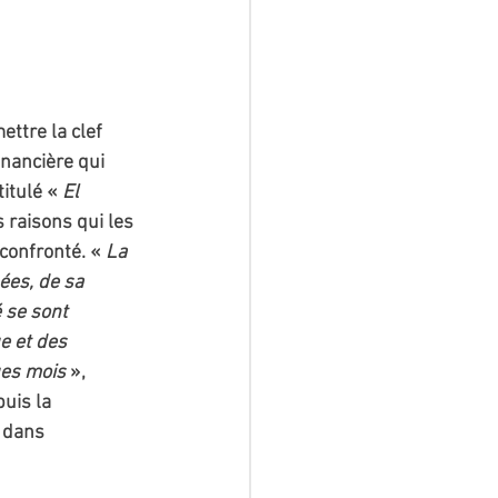
ettre la clef 
nancière qui 
itulé « 
El 
 raisons qui les 
confronté. « 
La 
ées, de sa 
 se sont 
e et des 
ues mois
 », 
uis la 
 dans 