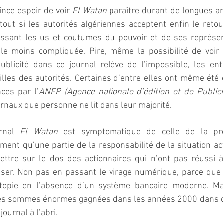
ce espoir de voir 
El Watan
 paraître durant de longues a
out si les autorités algériennes acceptent enfin le retour
issant les us et coutumes du pouvoir et de ses représent
 le moins compliquée. Pire, même la possibilité de voir
ublicité dans ce journal relève de l’impossible, les ent
illes des autorités. Certaines d’entre elles ont même été o
ces par l’
ANEP (Agence nationale d’édition et de Publici
rnaux que personne ne lit dans leur majorité.
rnal 
El Watan
 est symptomatique de celle de la pre
ment qu’une partie de la responsabilité de la situation act
ttre sur le dos des actionnaires qui n’ont pas réussi à 
iser. Non pas en passant le virage numérique, parce que c
’utopie en l’absence d’un système bancaire moderne. Ma
 des sommes énormes gagnées dans les années 2000 dans d’a
journal à l’abri.