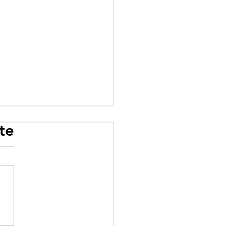
te
rogramme scolaire
 influence : quand
éologie prime sur le