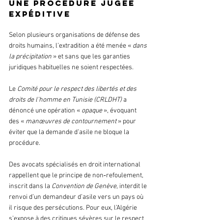
Une procédure jugée 
expéditive
Selon plusieurs organisations de défense des 
droits humains, l’extradition a été menée « 
dans 
la précipitation 
» et sans que les garanties 
juridiques habituelles ne soient respectées.
Le 
Comité pour le respect des libertés et des 
droits de l’homme en Tunisie (CRLDHT) 
a 
dénoncé une opération « 
opaque
 », évoquant 
des « 
manœuvres de contournement 
» pour 
éviter que la demande d’asile ne bloque la 
procédure.
Des avocats spécialisés en droit international 
rappellent que le principe de non‑refoulement, 
inscrit dans la 
Convention de Genève
, interdit le 
renvoi d’un demandeur d’asile vers un pays où 
il risque des persécutions. Pour eux, l’Algérie 
s’expose à des critiques sévères sur le respect 