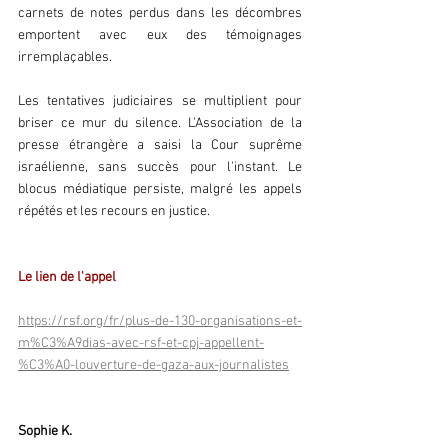
carnets de notes perdus dans les décombres 
emportent avec eux des témoignages 
irremplaçables.
Les tentatives judiciaires se multiplient pour 
briser ce mur du silence. L'Association de la 
presse étrangère a saisi la Cour suprême 
israélienne, sans succès pour l'instant. Le 
blocus médiatique persiste, malgré les appels 
répétés et les recours en justice.
Le lien de l'appel
https://rsf.org/fr/plus-de-130-organisations-et-
m%C3%A9dias-avec-rsf-et-cpj-appellent-
%C3%A0-louverture-de-gaza-aux-journalistes
Sophie K. 