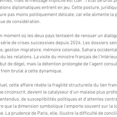
ennes, mais le message implicite est clair : l’État de droit
tions diplomatiques entrent en jeu. Cette posture, juridiq
re pas moins politiquement délicate, car elle alimente la 
ue de considération.
à un moment où les deux pays tentaient de renouer un dialog
 série de crises successives depuis 2024. Les dossiers sen
re, gestion migratoire, mémoire coloniale, Sahara occidental
 les relations. La visite du ministre français de l’Intérieur
but de dégel, mais la détention prolongée de l’agent consula
rein brutal à cette dynamique.
el, cette affaire révèle la fragilité structurelle du lien fran
 circonscrit, devient le catalyseur d’un malaise plus profo
ntendus, de susceptibilités politiques et d’attentes contra
re que la dimension symbolique l’emporte souvent sur la l
. La prudence de Paris, elle, illustre la difficulté de concil