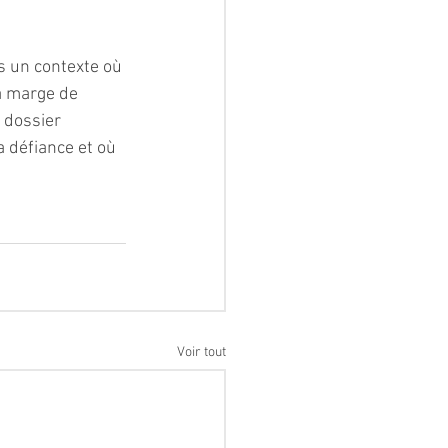
s un contexte où 
a marge de 
 dossier 
a défiance et où 
Voir tout