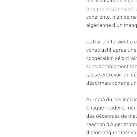
les accusations algéri
lorsque des considéra
cohérente, n’en demeu
algérienne d’un manq
L’affaire intervient 
constructif après une
coopération sécuritai
considérablement tendu
laissé entrevoir un dé
désormais comme un f
Au-delà du cas individu
Chaque incident, même
des décennies de male
réaction d’Alger mont
diplomatique classique