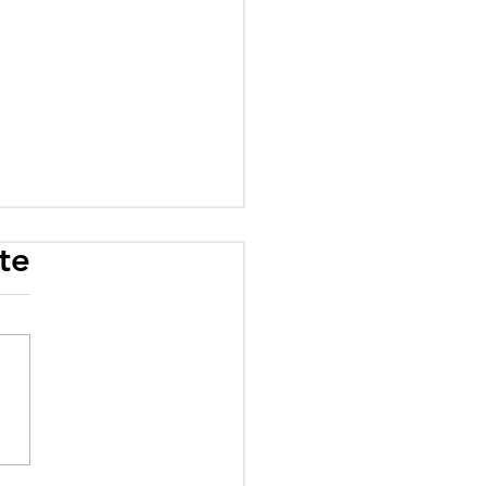
te
rogramme scolaire
 influence : quand
éologie prime sur le