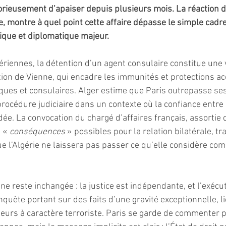
orieusement d’apaiser depuis plusieurs mois. La réaction d’
, montre à quel point cette affaire dépasse le simple cadre 
tique et diplomatique majeur.
ériennes, la détention d’un agent consulaire constitue une v
tion de Vienne, qui encadre les immunités et protections a
ues et consulaires. Alger estime que Paris outrepasse ses
rocédure judiciaire dans un contexte où la confiance entre 
dée. La convocation du chargé d’affaires français, assortie 
 « 
conséquences
 » possibles pour la relation bilatérale, tr
e l’Algérie ne laissera pas passer ce qu’elle considère com
gne reste inchangée : la justice est indépendante, et l’exécut
quête portant sur des faits d’une gravité exceptionnelle, li
teurs à caractère terroriste. Paris se garde de commenter