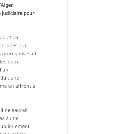
Alger, 
judiciaire pour 
iolation 
ccordées aux 
 prérogatives et 
les deux 
d’un 
aduit une 
me un affront à 
if ne saurait 
és à une 
 publiquement 