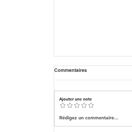
Commentaires
Ajouter une note
Ceuta : Algérie–Maroc, la
Rédigez un commentaire...
bataille des récits pour
mieux cacher la misère