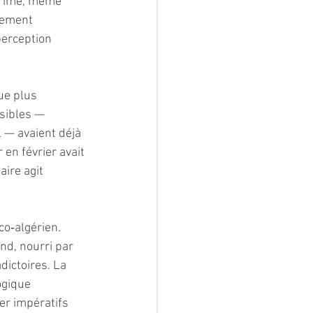
 prime, même 
uement 
perception 
ue plus 
sibles — 
 — avaient déjà 
 en février avait 
ire agit 
co‑algérien. 
nd, nourri par 
dictoires. La 
ogique 
ier impératifs 