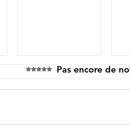
Pas encore de no
Noté 0 étoile sur 5.
Tebboune face à ses
Un p
propres mirages :
sous
promesses différées,
l’id