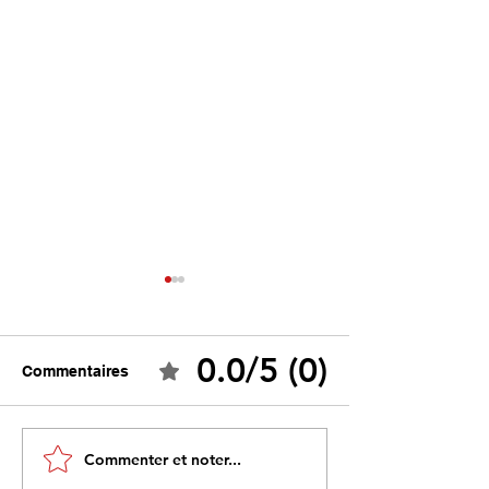
0.0/5 (0)
Commentaires
Tebboune face à ses
Un programme s
Commenter et noter...
propres mirages :
sous influence 