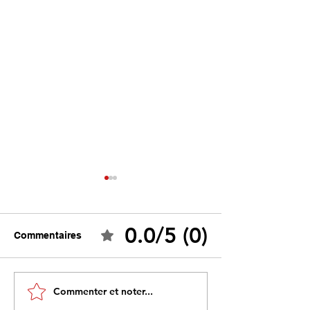
0.0/5 (0)
Commentaires
Tebboune face à ses
Un programme s
Commenter et noter...
propres mirages :
sous influence 