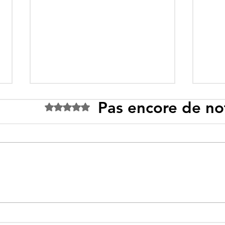
Pas encore de no
Noté 0 étoile sur 5.
Tebboune face à ses
Un p
propres mirages :
sous
promesses différées,
l’id
ennemis imaginaires et
savo
réalités évitées