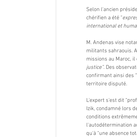
Selon l'ancien préside
chérifien a été “
expres
international et huma
M. Andenas vise nota
militants sahraouis. A
missions au Maroc, il 
justice”
. Des observa
confirmant ainsi des “
territoire disputé. 
L'expert s'est dit “p
Izik, condamné lors d
conditions extrêmemen
l'autodétermination a
qu'à “une absence tota