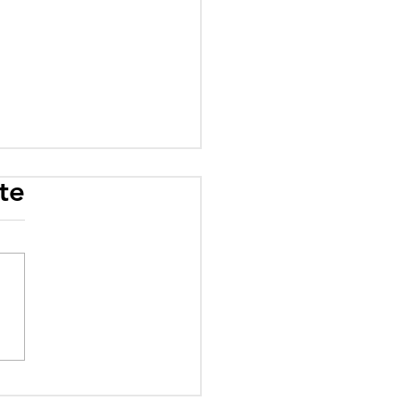
te
rogramme scolaire
 influence : quand
éologie prime sur le
ir