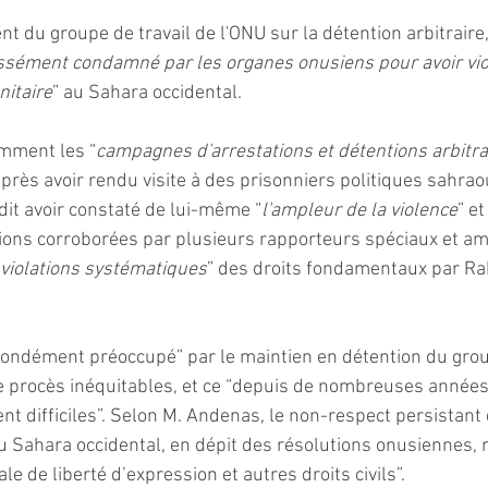
nt du groupe de travail de l'ONU sur la détention arbitraire
sément condamné par les organes onusiens pour avoir violé
nitaire
” au Sahara occidental.
mment les “
campagnes d'arrestations et détentions arbitra
près avoir rendu visite à des prisonniers politiques sahraou
dit avoir constaté de lui-même “
l'ampleur de la violence
” et
tions corroborées par plusieurs rapporteurs spéciaux et a
violations systématiques
” des droits fondamentaux par Ra
rofondément préoccupé” par le maintien en détention du gro
e procès inéquitables, et ce “depuis de nombreuses année
t difficiles”. Selon M. Andenas, le non-respect persistant d
u Sahara occidental, en dépit des résolutions onusiennes,
le de liberté d’expression et autres droits civils”.