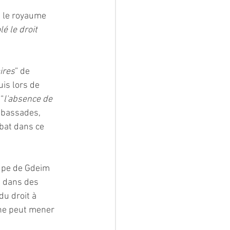
, le royaume 
 le droit 
ires
” de 
is lors de 
 “
l'absence de 
mbassades, 
bat dans ce 
upe de Gdeim 
s dans des 
u droit à 
 ne peut mener 