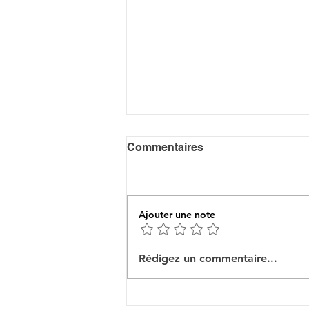
Commentaires
Ajouter une note
Ceuta : Algérie–Maroc, la
Rédigez un commentaire...
bataille des récits pour
mieux cacher la misère