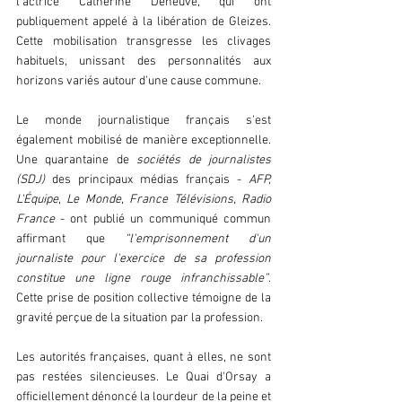
l'actrice Catherine Deneuve, qui ont 
publiquement appelé à la libération de Gleizes. 
Cette mobilisation transgresse les clivages 
habituels, unissant des personnalités aux 
horizons variés autour d'une cause commune.
Le monde journalistique français s'est 
également mobilisé de manière exceptionnelle. 
Une quarantaine de 
sociétés de journalistes 
(SDJ) 
des principaux médias français - 
AFP,
L'Équipe
, 
Le Monde
, 
France Télévisions
, 
Radio 
France
 - ont publié un communiqué commun 
affirmant que 
“l'emprisonnement d'un 
journaliste pour l'exercice de sa profession 
constitue une ligne rouge infranchissable”
. 
Cette prise de position collective témoigne de la 
gravité perçue de la situation par la profession.
Les autorités françaises, quant à elles, ne sont 
pas restées silencieuses. Le Quai d'Orsay a 
officiellement dénoncé la lourdeur de la peine et 