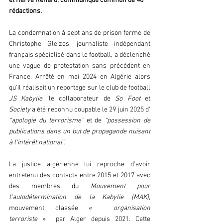
et Hervé Renard, communiqué commun de 40 
rédactions.
La condamnation à sept ans de prison ferme de 
Christophe Gleizes, journaliste indépendant 
français spécialisé dans le football, a déclenché 
une vague de protestation sans précédent en 
France. Arrêté en mai 2024 en Algérie alors 
qu'il réalisait un reportage sur le club de football 
JS Kabylie
, le collaborateur de 
So Foot
 et
Society 
a été reconnu coupable le 29 juin 2025 d' 
“apologie du terrorisme”
 et de 
“possession de 
publications dans un but de propagande nuisant 
à l'intérêt national”.
La justice algérienne lui reproche d'avoir 
entretenu des contacts entre 2015 et 2017 avec 
des membres du 
Mouvement pour 
l'autodétermination de la Kabylie (MAK)
, 
mouvement classée « 
 organisation 
terroriste
 »  par Alger depuis 2021. Cette 