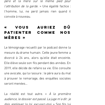
père et la mère sur le même pied pour 
l'attribution de la garde.
 » Une égalité factice : 
l'homme, lui, ne perd jamais rien quand il 
convole à nouveau.  
« Vous auriez dû 
patienter comme nos 
mères »  
Le témoignage recueilli par le podcast donne la 
mesure du drame humain. Cette jeune femme a 
divorcé à 24 ans, alors qu'elle était enceinte. 
Elle élève seule son fils pendant des années. En 
2019, elle décide de refaire sa vie. Elle consulte 
une avocate, qui la rassure : le père aura du mal 
à prouver le remariage, des enquêtes sociales 
seront menées...  
La réalité est tout autre. « 
À la première 
audience, le dossier est passé. La juge m'a dit : je 
dois appliquer la loi, excusez-moi.
 » Son fils lui 