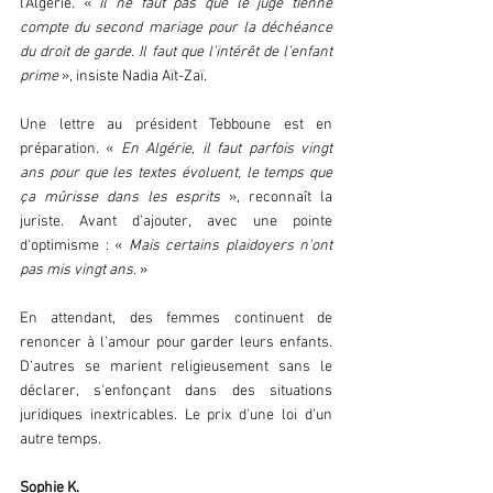
l'Algérie. « 
Il ne faut pas que le juge tienne 
compte du second mariage pour la déchéance 
du droit de garde. Il faut que l'intérêt de l'enfant 
prime
 », insiste Nadia Aït-Zaï.  
Une lettre au président Tebboune est en 
préparation. « 
En Algérie, il faut parfois vingt 
ans pour que les textes évoluent, le temps que 
ça mûrisse dans les esprits 
», reconnaît la 
juriste. Avant d'ajouter, avec une pointe 
d'optimisme : « 
Mais certains plaidoyers n'ont 
pas mis vingt ans.
 »  
En attendant, des femmes continuent de 
renoncer à l'amour pour garder leurs enfants. 
D'autres se marient religieusement sans le 
déclarer, s'enfonçant dans des situations 
juridiques inextricables. Le prix d'une loi d'un 
autre temps.  
Sophie K.  