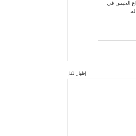
داع الحبس في 
ه.
إظهار الكل