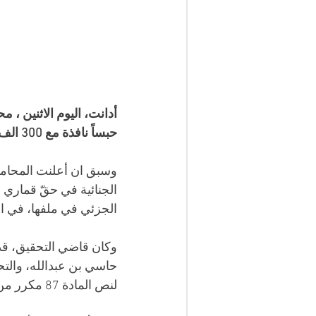
أدانت، اليوم الاثنين ، 
حبساً نافذة مع 300 الف دينار غرامة مالية.
وسبق ان أعلنت المحامية
الجنائية في حقّ قماري ع
الجزئي في ملفها، في انت
وكان قاضي التحقيق، قد 
حاسي بن عبدالله، والتحقي
لنص المادة 87 مكرر من قانون العقوبات.