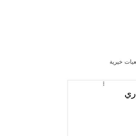
يات خيرية
ري