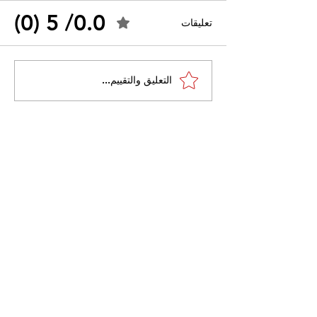
0.0/ 5 (0)
تعليقات
القضاء الإداري يقضي بحل
التعليق والتقييم...
 واسعًا وتُعيد طرح
نقابة "كنابست"