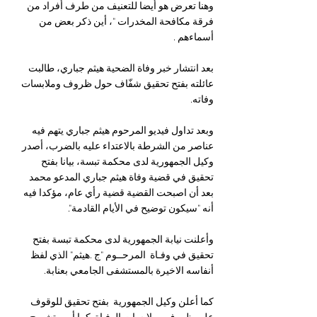
وهنا تعرض هو أيضا للتعنيف من طرف أفراد من 
فرقة مكافحة المخدرات "، أين ذكر بعض من 
أسماءهم .
بعد انتشار خبر وفاة الضحية هيثم جباري، طالبت 
عائلته بفتح تحقيق شفّاف حول ظروف وملابسات 
وفاته.
وبعد تداول فيديو المرحوم هيثم جباري يتهم فيه 
عناصر من الشرطة بالاعتداء عليه بالضرب، أصدر 
وكيل الجمهورية لدى محكمة تبسة، بيانا بفتح 
تحقيق في قضية وفاة هيثم جباري المدعو محمد 
بعد أن اصبحت القضية قضية رأي عام، مؤكدا فيه 
أنه "سيكون توضيح في الأيام القادمة".
وأعلنت نيابة الجمهورية لدى محكمة تبسة بفتح 
تحقيق في وفـاة  المرحــوم "ج .هيثم" الذي لفظ 
أنفاسه الاخيرة بالمستشفى الجامعي بعنابة.
كما أعلن وكيل الجمهورية  بفتح تحقيق للوقوف 