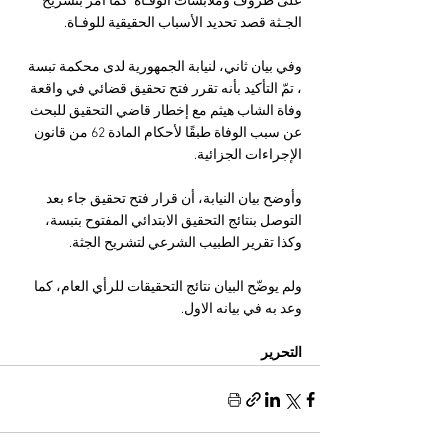
على ظروف وملابسات الوفـاة  كما أمر بتشريح 
الجـثة قصد تحديد الأسباب الحقيقية للوفـاة.
وفي بيان ثاني، لنيابة الجمهورية لدى محكمة تبسة 
، تمّ التأكيد بأنه تقرر فتح تحقيق قضائي في واقعة 
وفاة الشاب هيثم مع إخطار قاضي التحقيق للبحث 
عن سبب الوفاة طبقًا لأحكام المادة 62 من قانون 
الإجراءات الجزائية.
وأوضح بيان النيابة، أن قرار فتح تحقيق جاء بعد 
التوصل بنتائج التحقيق الابتدائي المفتوح بتبسة، 
وكذا تقرير الطبيب الشرعي لتشريح الجثة.
ولم يوضّح البيان نتائج التحقيقات للرأي العام، كما 
وعد به في بيانه الاول.
التحرير 