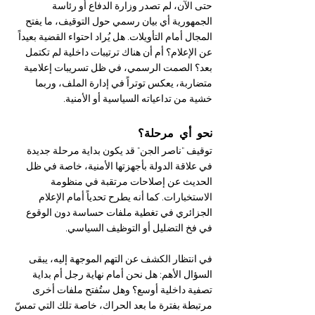
حتى الآن، لم تصدر وزارة الدفاع أو رئاسة 
الجمهورية أي بيان رسمي حول التوقيف، ما يفتح 
المجال أمام التأويلات. هل يُراد احتواء القضية بعيداً 
عن الإعلام؟ أم أن هناك ترتيبات داخلية لم تكتمل 
بعد؟ الصمت الرسمي، في ظل تسريبات إعلامية 
متضاربة، يعكس توتراً في إدارة الملف، وربما 
خشية من تداعياته السياسية أو الأمنية.
نحو أي مرحلة؟
توقيف "ناصر الجن" قد يكون بداية مرحلة جديدة 
في علاقة الدولة بأجهزتها الأمنية، خاصة في ظل 
الحديث عن إصلاحات مرتقبة في منظومة 
الاستخبارات. كما أنه يطرح تحدياً أمام الإعلام 
الجزائري في تغطية ملفات حساسة دون الوقوع 
في فخ التضليل أو التوظيف السياسي.
في انتظار الكشف عن التهم الموجهة إليه، يبقى 
السؤال الأهم: هل نحن أمام نهاية رجل أم بداية 
تصفية داخلية أوسع؟ وهل ستُفتح ملفات أخرى 
مرتبطة بفترة ما بعد الحراك، خاصة تلك التي تمسّ 