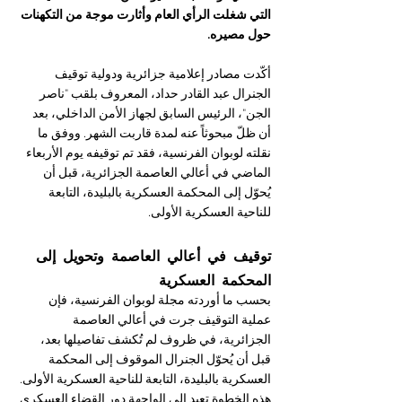
التي شغلت الرأي العام وأثارت موجة من التكهنات 
حول مصيره.
أكّدت مصادر إعلامية جزائرية ودولية توقيف 
الجنرال عبد القادر حداد، المعروف بلقب "ناصر 
الجن"، الرئيس السابق لجهاز الأمن الداخلي، بعد 
أن ظلّ مبحوثاً عنه لمدة قاربت الشهر. ووفق ما 
نقلته لوبوان الفرنسية، فقد تم توقيفه يوم الأربعاء 
الماضي في أعالي العاصمة الجزائرية، قبل أن 
يُحوّل إلى المحكمة العسكرية بالبليدة، التابعة 
للناحية العسكرية الأولى.
توقيف في أعالي العاصمة وتحويل إلى 
المحكمة العسكرية
بحسب ما أوردته مجلة لوبوان الفرنسية، فإن 
عملية التوقيف جرت في أعالي العاصمة 
الجزائرية، في ظروف لم تُكشف تفاصيلها بعد، 
قبل أن يُحوّل الجنرال الموقوف إلى المحكمة 
العسكرية بالبليدة، التابعة للناحية العسكرية الأولى. 
هذه الخطوة تعيد إلى الواجهة دور القضاء العسكري 