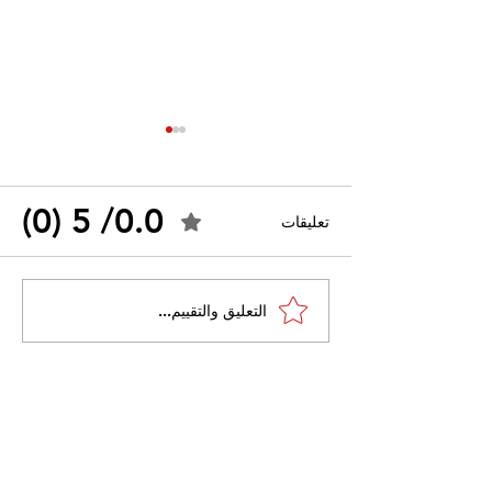
0.0/ 5 (0)
تعليقات
القضاء الإداري يقضي بحل
التعليق والتقييم...
 واسعًا وتُعيد طرح
نقابة "كنابست"