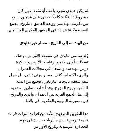
لم يكن عابدي مجرد باحث أو مثقف، بل كان 
مشروعًا ثقافيًا متكاملًا يمشي على قدمين، جمع 
بين تكوينه الهندسي وولعه العميق بالتاريخ، ليصنع 
لنفسه مكانة فريدة في المشهد الفكري الجزائري.
من الهندسة إلى التاريخ… مسار غير تقليدي
وُلد ساسي عابدي في منطقة الأوراس، وهناك 
تشكّلت أولى ملامح ارتباطه بالأرض والذاكرة. 
درس الهندسة واشتغل في مجالات العمران 
والري، لكنه لم يكتفِ بمسار مهني تقني، بل حمل 
معه شغفه بالبحث التاريخي، فجمع بين الدقة 
العلمية وروح المؤرخ. وقد أشارت تقارير صحفية 
إلى هذا الجمع الفريد بين العمران والري والتاريخ 
في مسيرته المهنية والفكرية  في بلادنا.
هذا التكوين المزدوج مكّنه من قراءة التراث قراءة 
علمية، ومن تقديم مقاربات جديدة في فهم 
الحضارة النوميدية وتاريخ الأوراس.