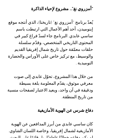
“أمزروي نغ”… مشروع لإحياء الذاكرة
يُعدّ برنامج “أمزروي نغ” (تاريخنا)، الذي أنتجه موقع 
إينوميدن، أحد أهم الأعمال التي ارتبطت باسم 
ساسي عابدي. البرنامج جاء لسدّ فراغ كبير في 
المحتوى التاريخي المتخصص، وقدّم سلسلة 
حلقات معمّقة حول تاريخ شمال إفريقيا القديم 
والوسيط، مع تركيز خاص على الأوراس والحضارة 
النوميدية .
من خلال هذا المشروع، تحوّل عابدي إلى صوت 
معرفي موثوق، يقدّم المعلومة بلغة بسيطة 
ودقيقة في آن واحد، ويعيد الاعتبار لصفحات منسية 
من تاريخ المنطقة.
دفاع شرس عن الهوية الأمازيغية
كان ساسي عابدي من أبرز المدافعين عن الهوية 
الأمازيغية لشمال إفريقيا، وخاصة اللسان الشاوي. 
لم يكن دفاعه خطابًا عاطفيًا، بل قائمًا على البحث 