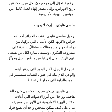
الرقمية. تحوّل إلى مرجع حيّ لكل من يبحث عن 
تاريخ الأوراس، وإلى مصدر إلهام لجيل كامل من 
المهتمين بالهوية الأمازيغية.
ساسي عابدي …. إرث لا يموت
برحيل ساسي عابدي، فقدت الجزائر أحد أهم 
حراس ذاكرتها. لكن الأعمال التي تركها، من 
دراسات وبرامج ومقالات، ستظلّ شاهدة على 
مشروعه الفكري، وستبقى منارة لكل من يسعى 
لفهم تاريخ شمال إفريقيا من منظور أصيل وموثّق.
لقد رحل الرجل، لكن البذور التي زرعها أينعت، 
والوعي الذي بناه في عقول الشباب سيستمر في 
النمو، والراية التي حملها لن تسقط. 
ساسي عابدي لم يكن مجرد باحث، بل كان حالة 
ثقافية، وواحدًا من أبرز الأصوات التي أعادت 
الاعتبار للهوية الأمازيغية في الأوراس. مسيرته 
مثال على كيف يمكن لشخص واحد أن يصنع فرقًا 