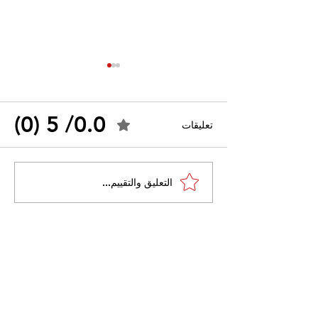
0.0/ 5 (0)
تعليقات
القضاء الإداري يقضي بحل
التعليق والتقييم...
 واسعًا وتُعيد طرح
نقابة "كنابست"