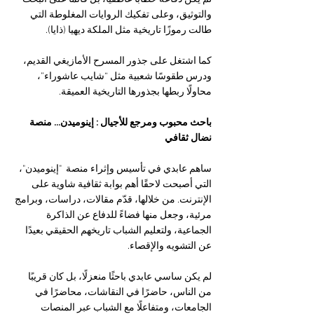
والتوثيق، وعلى تفكيك الروايات المغلوطة التي 
طالت رموزًا تاريخية مثل الملكة ديهيا (ذايا).
كما اشتغل على جذور المسرح الأمازيغي القديم، 
ودرس طقوسًا شعبية مثل “شايب عاشوراء”، 
محاولًا ربطها بجذورها التاريخية العميقة.
باحث محبوب ومرجع للأجيال : إينوميدن… منصة 
نضال ثقافي
ساهم عابدي في تأسيس وإثراء منصة  "إينوميدن"، 
التي أصبحت لاحقًا أهم بوابة ثقافية شاوية على 
الإنترنت. من خلالها، قدّم مقالات، دراسات، وبرامج 
مرئية، وجعل منها فضاءً للدفاع عن الذاكرة 
الجماعية، ولتعليم الشباب تاريخهم الحقيقي بعيدًا 
عن التشويه والإقصاء.
لم يكن ساسي عابدي باحثًا منعزلًا، بل كان قريبًا 
من الناس، حاضرًا في النقاشات، محاضرًا في 
الجامعات، ومتفاعلًا مع الشباب عبر المنصات 