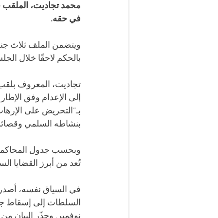
محمد تجاديت، الملقب 
في حقه. 
ويتضمن الملف ثلاث جناي
بالحكم لاحقًا خلال الجل
تجاديت، المعروف بلقب 
إلى الإعدام وفق الإطار 
بـ“التحريض على الإرهاب
بنشاطه السلمي وقصائده
تُعد من أبرز القضايا ال
في السياق نفسه، أصدرت 
السلطات إلى إسقاط جمي
نوفمبر
. وحذّر البيان م