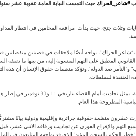
ب 
#شاعر_الحراك
 حيث التمست النيابة العامة عقوبة عشر سنوات 
ات وثلاث جنح، حيث بدأت  مرافعة المحامين في انتظار المداول
سة.
“شاعر الحراك”، يواجه أيضًا ملاحقات في قضيتين منفصلتين قد
القانوني المطبق على التهم المنسوبة إليه، من بينها ما تصفه ال
” و“التآمر ضد الدولة”. وتؤكد منظمات حقوق الإنسان أن هذه الت
 المنتقدة للسلطات.
وبحسب جدول المحاكمة، يمثل تجاديت أمام القضاء بتاري
سياسية المطروحة هذا العام.
عشرون منظمة حقوقية جزائرية وإقليمية ودولية بيانًا مشتركً
ع التهم والإفراج الفوري عن تجاديت ورفاقه الاثني عشر، قبل
ن “خطر الحكم بالسجن المؤبد” الذي قد يواجهه المتابعون في الملف