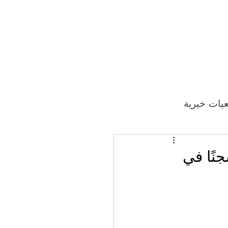
يات خيرية
نًا في