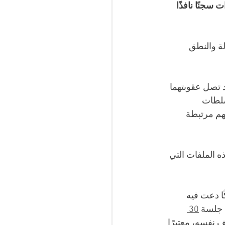
سجنًا نافذًا 
ة والنطق 
 تصل عقوبتهما 
سلطات 
هم مرتبطة 
خي 11 و30 نوفمبر في إطار هذه الملفات التي 
ا دعت فيه 
 جلسة 
30 
 نفسه، معتبرًا 