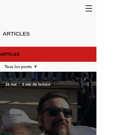
ARTICLES
ARTICLES
Tous les posts
Tous les posts
26 mai
3 min de lecture
Actualité
Droits Humains
International
Mémoire
Culture/Littérature
Actualité
Interviews