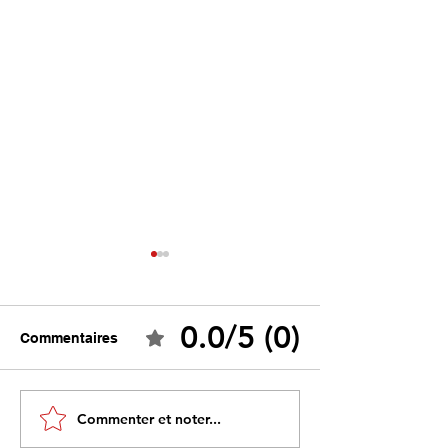
0.0/5 (0)
Commentaires
Ceuta : Algérie–Maroc,
Tebboune face 
Commenter et noter...
la bataille des récits
propres mirage