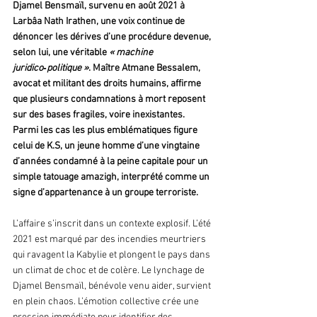
Djamel Bensmaïl, survenu en août 2021 à 
Larbâa Nath Irathen, une voix continue de 
dénoncer les dérives d’une procédure devenue, 
selon lui, une véritable 
« machine 
juridico‑politique »
. Maître Atmane Bessalem, 
avocat et militant des droits humains, affirme 
que plusieurs condamnations à mort reposent 
sur des bases fragiles, voire inexistantes. 
Parmi les cas les plus emblématiques figure 
celui de K.S, un jeune homme d’une vingtaine 
d’années condamné à la peine capitale pour un 
simple tatouage amazigh, interprété comme un 
signe d’appartenance à un groupe terroriste.
L’affaire s’inscrit dans un contexte explosif. L’été 
2021 est marqué par des incendies meurtriers 
qui ravagent la Kabylie et plongent le pays dans 
un climat de choc et de colère. Le lynchage de 
Djamel Bensmaïl, bénévole venu aider, survient 
en plein chaos. L’émotion collective crée une 