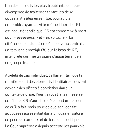
L’un des aspects les plus troublants demeure la 
divergence de traitement entre les deux 
cousins. Arrêtés ensemble, poursuivis 
ensemble, ayant suivi le même itinéraire, K.L 
est acquitté tandis que K.S est condamné à mort 
pour «
 assassinat 
» et « 
terrorisme
 ». La 
différence tiendrait à un détail devenu central : 
un tatouage amazigh (ⵣ) sur le bras de K.S, 
interprété comme un signe d’appartenance à 
un groupe hostile.
Au‑delà du cas individuel, l’affaire interroge la 
manière dont des éléments identitaires peuvent 
devenir des pièces à conviction dans un 
contexte de crise. Pour l’avocat, si sa thèse se 
confirme, K.S n’aurait pas été condamné pour 
ce qu’il a fait, mais pour ce que son identité 
supposée représentait dans un dossier saturé 
de peur, de rumeurs et de tensions politiques. 
La Cour suprême a depuis accepté les pourvois 