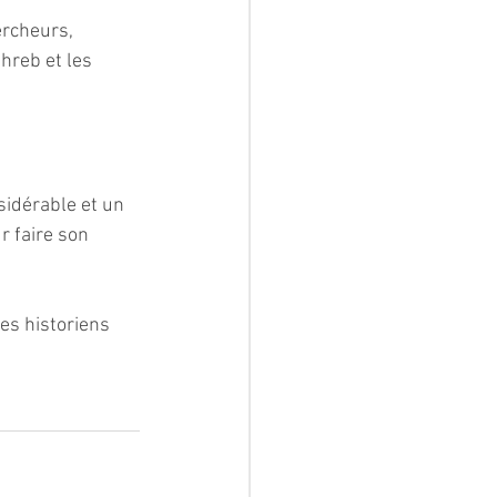
ercheurs, 
hreb et les 
idérable et un 
r faire son 
ses historiens 