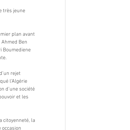
e très jeune 
emier plan avant 
t Ahmed Ben 
ri Boumediene 
te. 
’un rejet 
qué l’Algérie 
n d’une société 
ouvoir et les 
 citoyenneté, la 
e occasion 