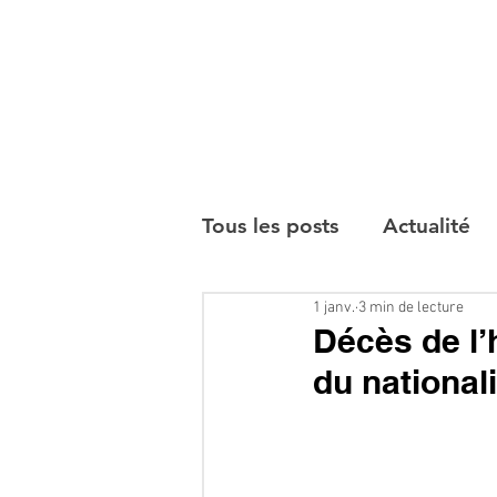
Tous les posts
Actualité
1 janv.
3 min de lecture
Interviews
Décès de l’
du national