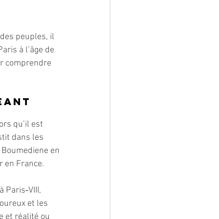
des peuples, il 
aris à l’âge de 
our comprendre 
eant
ors qu’il est 
tit dans les 
i Boumediene en 
er en France.
 Paris‑VIII, 
oureux et les 
et réalité ou 