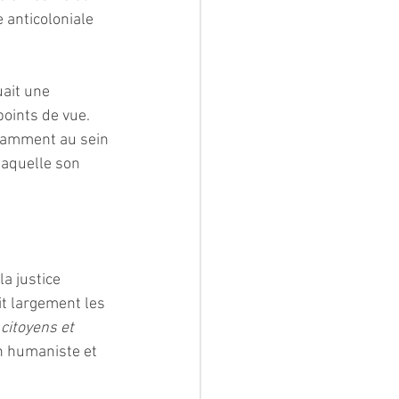
 anticoloniale 
ait une 
oints de vue. 
otamment au sein 
laquelle son 
a justice 
t largement les 
itoyens et 
on humaniste et 