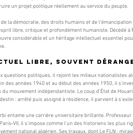
ruire un projet politique réellement au service du peuple.
 de la démocratie, des droits humains et de l’émancipation 
esprit libre, critique et profondément humaniste. Décédé à P
 œuvre considérable et un héritage intellectuel essentiel p
ne.
ctuel libre, souvent dérang
x questions politiques, il rejoint les milieux nationalistes al
fin des années 1940 et au début des années 1950, il s’inves
s du mouvement indépendantiste. Le coup d’État de Houar
stin : arrêté puis assigné à résidence, il parvient à s’exil
rbi entame une carrière universitaire brillante. Professeur à
aris‑VII, il s’impose comme l’un des historiens les plus rig
vement national algérien. Ses travaux, dont Le FLN : mirage 