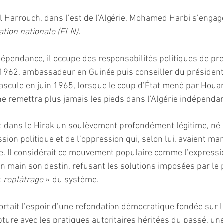
El Harrouch, dans l’est de l’Algérie, Mohamed Harbi s’engag
ation nationale (FLN).
dépendance, il occupe des responsabilités politiques de pr
1962, ambassadeur en Guinée puis conseiller du présiden
ascule en juin 1965, lorsque le coup d’État mené par Houa
Il ne remettra plus jamais les pieds dans l’Algérie indépendan
 dans le Hirak un soulèvement profondément légitime, né d
ion politique et de l’oppression qui, selon lui, avaient mar
. Il considérait ce mouvement populaire comme l’expressio
n main son destin, refusant les solutions imposées par le p
 
replâtrage
 » du système. 
ortait l’espoir d’une refondation démocratique fondée sur la
pture avec les pratiques autoritaires héritées du passé, un