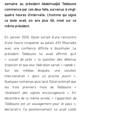
semaine au président Abdelmadjid Tebboune 
commence par ces deux faits, survenus à vingt-
quatre heures d’intervalle. L’homme qui signe 
ce texte avait, six ans plus tôt, misé sur ce 
même président.
En janvier 2020, Djilali sortait d’une rencontre 
d’une heure cinquante au palais d’El Mouradia 
avec une confiance difficile à dissimuler. Le 
président Tebboune lui avait affirmé qu’il 
«
 suivait de près
 » la question des détenus 
d’opinion et que leur libération serait « 
rapide
 ». 
Sur les médias bloqués, une solution 
interviendrait « 
dans un proche avenir
 ». 
Quelques semaines plus tard, Djilali estimait que 
les trois premiers mois de Tebboune « 
révélaient des signes encourageants 
». En 
décembre de la même année, « 
l’apparition de 
Tebboune est un soulagement pour le pays 
», 
déclarait-il. Ce positionnement lui avait coûté 