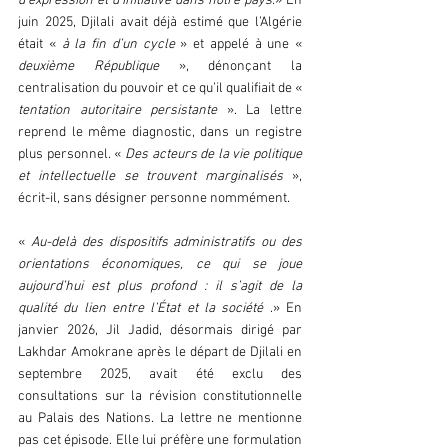
d’expression et d’initiative dans notre pays
.» En 
juin 2025, Djilali avait déjà estimé que l’Algérie 
était «
 à la fin d’un cycle 
» et appelé à une « 
deuxième République 
», dénonçant la 
centralisation du pouvoir et ce qu’il qualifiait de « 
tentation autoritaire persistante
 ». La lettre 
reprend le même diagnostic, dans un registre 
plus personnel. « 
Des acteurs de la vie politique 
et intellectuelle se trouvent marginalisés 
», 
écrit-il, sans désigner personne nommément.
« 
Au-delà des dispositifs administratifs ou des 
orientations économiques, ce qui se joue 
aujourd’hui est plus profond : il s’agit de la 
qualité du lien entre l’État et la société
 .» En 
janvier 2026, Jil Jadid, désormais dirigé par 
Lakhdar Amokrane après le départ de Djilali en 
septembre 2025, avait été exclu des 
consultations sur la révision constitutionnelle 
au Palais des Nations. La lettre ne mentionne 
pas cet épisode. Elle lui préfère une formulation 