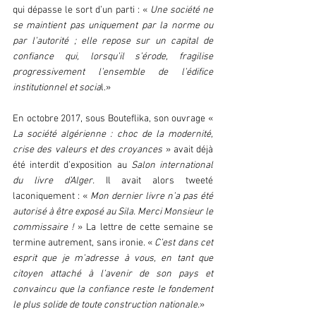
qui dépasse le sort d’un parti : « 
Une société ne 
se maintient pas uniquement par la norme ou 
par l’autorité ; elle repose sur un capital de 
confiance qui, lorsqu’il s’érode, fragilise 
progressivement l’ensemble de l’édifice 
institutionnel et socia
l.»
En octobre 2017, sous Bouteflika, son ouvrage « 
La société algérienne : choc de la modernité, 
crise des valeurs et des croyances 
» avait déjà 
été interdit d’exposition au 
Salon international 
du livre d’Alger.
 Il avait alors tweeté 
laconiquement : « 
Mon dernier livre n’a pas été 
autorisé à être exposé au Sila. Merci Monsieur le 
commissaire ! 
» La lettre de cette semaine se 
termine autrement, sans ironie. « 
C’est dans cet 
esprit que je m’adresse à vous, en tant que 
citoyen attaché à l’avenir de son pays et 
convaincu que la confiance reste le fondement 
le plus solide de toute construction nationale.
»