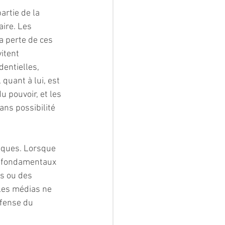
artie de la 
ire. Les 
a perte de ces 
itent 
entielles, 
 quant à lui, est 
 pouvoir, et les 
ns possibilité 
iques. Lorsque 
ts fondamentaux 
s ou des 
les médias ne 
éfense du 