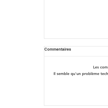
Commentaires
Les com
Il semble qu'un problème tech
Ceuta : Algérie–Maroc, la
bataille des récits pour
mieux cacher la misère