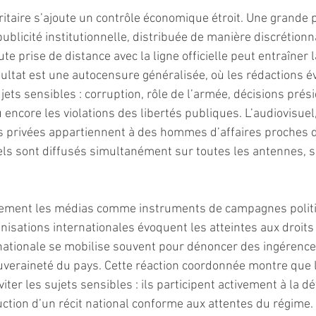
itaire s’ajoute un contrôle économique étroit. Une grande p
blicité institutionnelle, distribuée de manière discrétionna
e prise de distance avec la ligne officielle peut entraîner l
ultat est une autocensure généralisée, où les rédactions év
ts sensibles : corruption, rôle de l’armée, décisions présid
u encore les violations des libertés publiques. L’audiovisuel,
nes privées appartiennent à des hommes d’affaires proches du
els sont diffusés simultanément sur toutes les antennes, sa
alement les médias comme instruments de campagnes polit
anisations internationales évoquent les atteintes aux droi
 nationale se mobilise souvent pour dénoncer des ingérence
uveraineté du pays. Cette réaction coordonnée montre que 
iter les sujets sensibles : ils participent activement à la d
uction d’un récit national conforme aux attentes du régime.