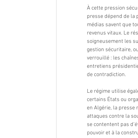
À cette pression sécur
presse dépend de la pu
médias savent que tout
revenus vitaux. Le rés
soigneusement les suje
gestion sécuritaire, o
verrouillé : les chaî
entretiens présidenti
de contradiction.
Le régime utilise ég
certains États ou org
en Algérie, la presse
attaques contre la so
se contentent pas d’év
pouvoir et à la constr