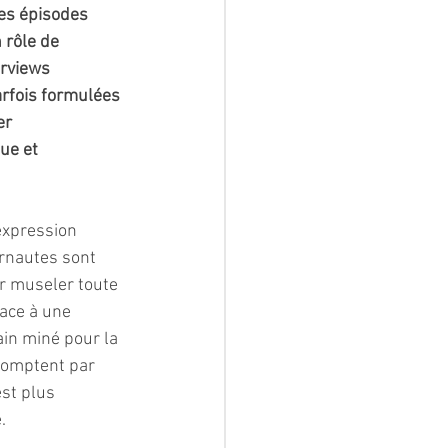
es épisodes 
 rôle de 
erviews 
arfois formulées 
er 
ue et 
expression 
ernautes sont 
ur museler toute 
ace à une 
ain miné pour la 
 comptent par 
st plus 
.