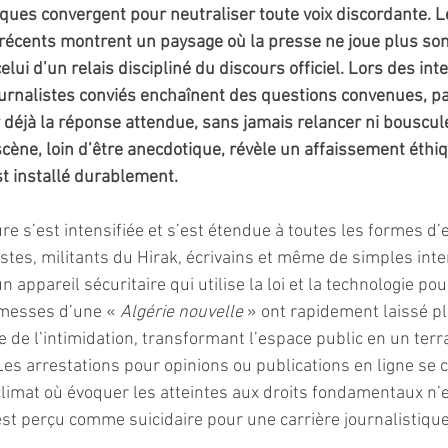
es convergent pour neutraliser toute voix discordante. L
récents montrent un paysage où la presse ne joue plus son
elui d’un relais discipliné du discours officiel. Lors des int
journalistes conviés enchaînent des questions convenues, p
 déjà la réponse attendue, sans jamais relancer ni bouscul
 scène, loin d’être anecdotique, révèle un affaissement éthiq
st installé durablement.
re s’est intensifiée et s’est étendue à toutes les formes d’
istes, militants du Hirak, écrivains et même de simples int
n appareil sécuritaire qui utilise la loi et la technologie po
omesses d’une « 
Algérie nouvelle 
» ont rapidement laissé pl
 de l’intimidation, transformant l’espace public en un terr
 Les arrestations pour opinions ou publications en ligne se
climat où évoquer les atteintes aux droits fondamentaux n’e
est perçu comme suicidaire pour une carrière journalistique