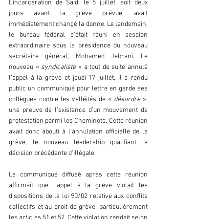
L'incarcération de Saidi le 5 juillet, soit deux 
jours avant la grève prévue, avait 
immédiatement changé la donne. Le lendemain, 
le bureau fédéral s'était réuni en session 
extraordinaire sous la présidence du nouveau 
secrétaire général, Mohamed Jebrani. Le 
nouveau « 
syndicaliste
 » a tout de suite annulé 
l’appel à la grève et jeudi 17 juillet, il a rendu 
public un communiqué pour lettre en garde ses 
collègues contre les velléités de «
 désordre 
», 
une preuve de l’existence d’un mouvement de 
protestation parmi les Cheminots. Cette réunion 
avait donc abouti à l'annulation officielle de la 
grève, le nouveau leadership qualifiant la 
décision précédente d'illégale.
Le communiqué diffusé après cette réunion 
affirmait que l'appel à la grève violait les 
dispositions de la loi 90/02 relative aux conflits 
collectifs et au droit de grève, particulièrement 
les articles 51 et 52. Cette violation rendait selon 