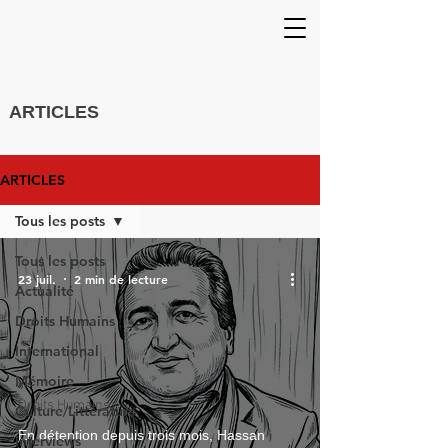
ARTICLES
ARTICLES
Tous les posts
Tous les posts
23 juil.
2 min de lecture
Actualité
Droits Humains
International
Mémoire
Droits Humains
Culture/Littérature
En détention depuis trois mois, Hassan
Interviews