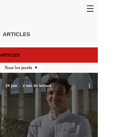
ARTICLES
ARTICLES
Tous les posts
Tous les posts
29 juin
2 min de lecture
Actualité
Droits Humains
International
Mémoire
Culture/Littérature
Actualité
Interviews