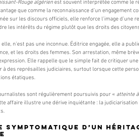
oissant-Rouge algérien
 est souvent interprétée comme le ré
vantage que comme la reconnaissance d’un engagement con
ignée sur les discours officiels, elle renforce l’image d’une 
re les intérêts du régime plutôt que les droits des citoyen
 elle, n’est pas une inconnue. Éditrice engagée, elle a publi
ance, et les droits des femmes. Son arrestation, même brève
d’expression. Elle rappelle que le simple fait de critiquer un
à des représailles judiciaires, surtout lorsque cette perso
tions étatiques.
ournalistes sont régulièrement poursuivis pour «
 atteinte à
tte affaire illustre une dérive inquiétante : la judiciarisatio
s.
e symptomatique d’un hérita
re