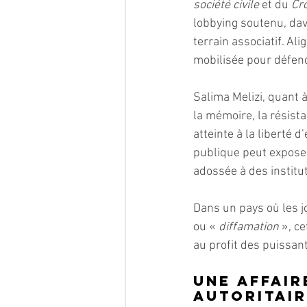
société civile 
et du 
Cr
lobbying soutenu, da
terrain associatif. Al
mobilisée pour défend
Salima Melizi, quant à
la mémoire, la résist
atteinte à la liberté 
publique peut exposer 
adossée à des institu
Dans un pays où les j
ou «
 diffamation 
», ce
au profit des puissant
Une affair
autoritai