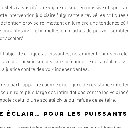
ma Melizi a suscité une vague de soutien massive et spontan
ette intervention judiciaire fulgurante a ravivé les critiques 
 détention provisoire, mettant en lumière une tendance où l
onnalités institutionnelles ou proches du pouvoir semblent
et accéléré.
t l’objet de critiques croissantes, notamment pour son rô
vice du pouvoir, son discours déconnecté de la réalité assoc
la justice contre des voix indépendantes.
ur sa part- apparue comme une figure de résistance intellec
llisé un rejet plus large des intimidations contre les voix i
ole : celui d’une société civile qui refuse de se taire. 
e éclair… pour les puissants