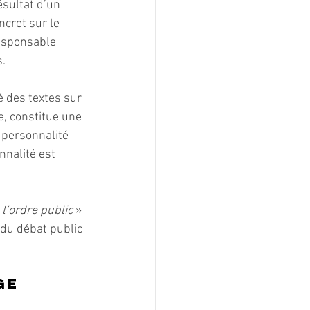
sultat d’un 
cret sur le 
responsable 
s.
é des textes sur 
, constitue une 
e personnalité 
nnalité est 
 l’ordre public
 » 
n du débat public 
ge 