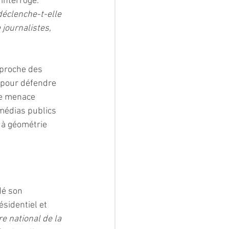
interroge. 
déclenche-t-elle 
 journalistes, 
 proche des 
e pour défendre 
lle menace 
 médias publics 
 à géométrie 
dé son 
sidentiel et 
e national de la 