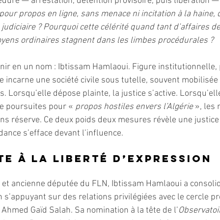
édure — arrestation, détention provisoire, puis libération — 
our propos en ligne, sans menace ni incitation à la haine, 
 judiciaire ? Pourquoi cette célérité quand tant d’affaires de
toyens ordinaires stagnent dans les limbes procédurales ?
ir en un nom : Ibtissam Hamlaoui. Figure institutionnelle,
le incarne une société civile sous tutelle, souvent mobilisé
les. Lorsqu’elle dépose plainte, la justice s’active. Lorsqu’e
e poursuites pour «
 propos hostiles envers l’Algérie 
», les
sans réserve. Ce deux poids deux mesures révèle une justice
dance s’efface devant l’influence.
te à la liberté d’expression
 et ancienne députée du FLN, Ibtissam Hamlaoui a consoli
 s’appuyant sur des relations privilégiées avec le cercle pré
r Ahmed Gaïd Salah. Sa nomination à la tête de l’
Observatoir