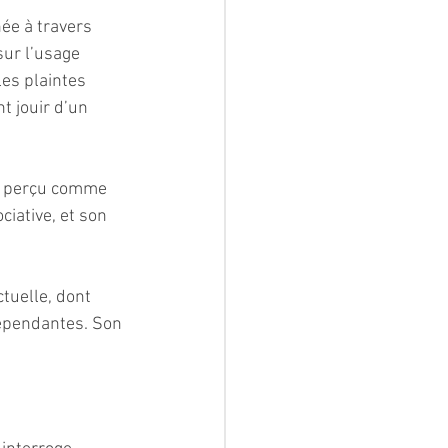
ée à travers 
sur l’usage 
es plaintes 
 jouir d’un 
le perçu comme 
iative, et son 
tuelle, dont 
ndépendantes. Son 