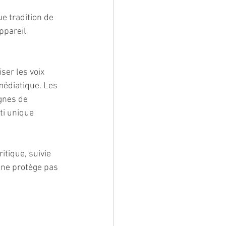
e tradition de 
ppareil 
ser les voix 
médiatique. Les 
gnes de 
ti unique 
itique, suivie 
e ne protège pas 