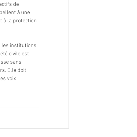
ctifs de 
pellent à une 
 à la protection 
les institutions 
té civile est 
esse sans 
s. Elle doit 
es voix 