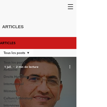
ARTICLES
ARTICLES
Tous les posts
Tous les posts
1 juil.
2 min de lecture
Actualité
Droits Humains
International
Mémoire
Culture/Littérature
Actualité
Interviews