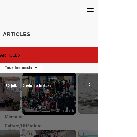
ARTICLES
ARTICLES
Tous les posts
Tous les posts
30 juil.
2 min de lecture
Actualité
Droits Humains
International
Mémoire
Culture/Littérature
International
Interviews